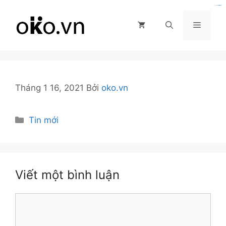
Chuyển
https://www.gpfarmasi.id/
slot gacor 2024
situs slot gacor
agen bola
slot gacor
slot gacor
slot88
Ularslot
đến
Menu
nội
dung
Tháng 1 16, 2021
Bởi
oko.vn
Danh
Tin mới
mục
Viết một bình luận
Bình
luận