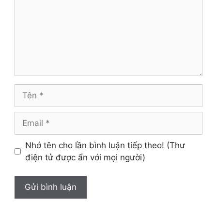
Tên
Email
Nhớ tên cho lần bình luận tiếp theo! (Thư
điện tử được ẩn với mọi người)